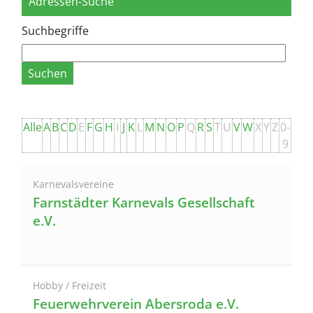
Adressen-Suche
Suchbegriffe
Alle
A
B
C
D
E
F
G
H
I
J
K
L
M
N
O
P
Q
R
S
T
U
V
W
X
Y
Z
0-
9
Karnevalsvereine
Farnstädter Karnevals Gesellschaft
e.V.
Hobby / Freizeit
Feuerwehrverein Abersroda e.V.