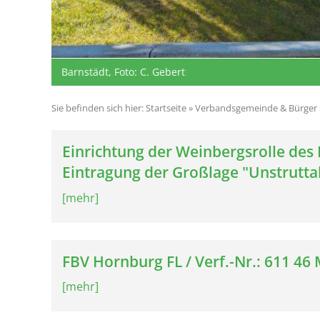
Barnstädt, Foto: C. Gebert
Obhausen, Foto: C. Gebert
Sie befinden sich hier:
Startseite
»
Verbandsgemeinde & Bürger
Einrichtung der Weinbergsrolle des
Eintragung der Großlage "Unstrutta
[mehr]
FBV Hornburg FL / Verf.-Nr.: 611 4
[mehr]