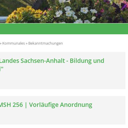
1
2
3
4
5
6
7
»
Kommunales
»
Bekanntmachungen
 Landes Sachsen-Anhalt - Bildung und
l"
6 MSH 256 | Vorläufige Anordnung