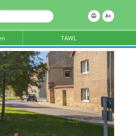
A+
en
TAWL