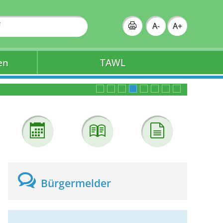
A-
A+
en
TAWL
Bürgermelder