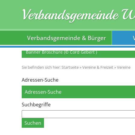
Verbandsgemeinde 
Verbandsgemeinde & Bürger
Banner Broschüre (© Cord Gebert )
Farnstädt, Foto: C. Gebert
Sie befinden sich hier:
Startseite
»
Vereine & Freizeit
»
Vereine
Adressen-Suche
Adressen-Suche
Suchbegriffe