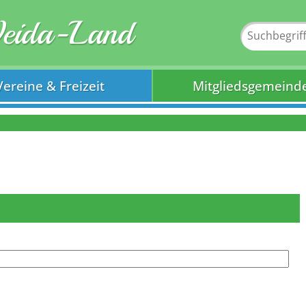
Weida-Land
Vereine & Freizeit
Mitgliedsgemeind
1
2
3
4
5
6
7
8