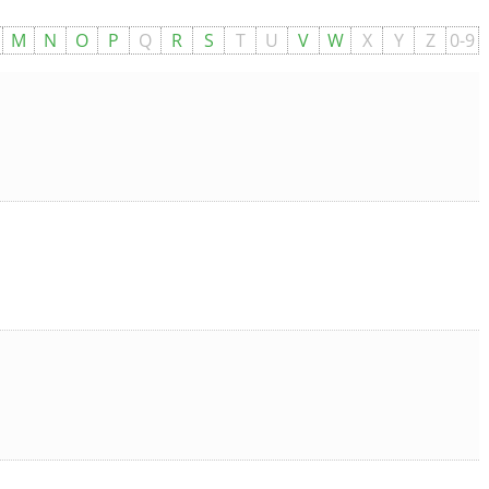
M
N
O
P
Q
R
S
T
U
V
W
X
Y
Z
0-9