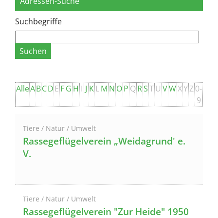
Adressen-Suche
Suchbegriffe
Alle
A
B
C
D
E
F
G
H
I
J
K
L
M
N
O
P
Q
R
S
T
U
V
W
X
Y
Z
0-
9
Tiere / Natur / Umwelt
Rassegeflügelverein „Weidagrund' e.
V.
Tiere / Natur / Umwelt
Rassegeflügelverein "Zur Heide" 1950