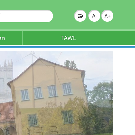
A-
A+
en
TAWL