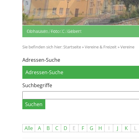
Obhausen, Foto: C. Gebert
Farnstädt, Foto: C. Gebert
Sie befinden sich hier:
Startseite
»
Vereine & Freizeit
»
Vereine
Adressen-Suche
Adressen-Suche
Suchbegriffe
Alle
A
B
C
D
E
F
G
H
I
J
K
L