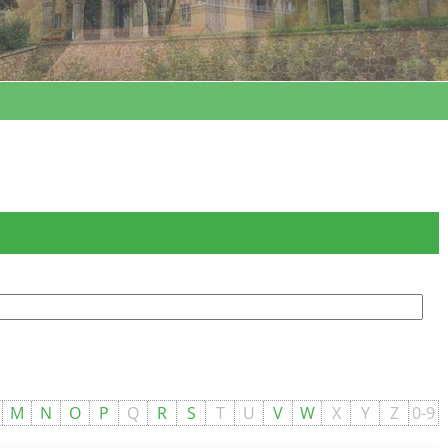
1
2
3
4
5
6
7
M
N
O
P
Q
R
S
T
U
V
W
X
Y
Z
0-9