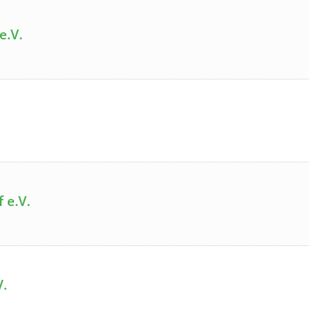
e.V.
 e.V.
V.